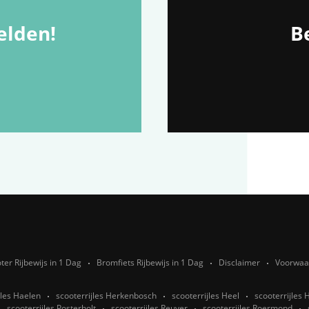
lden!
Be
ter Rijbewijs in 1 Dag
Bromfiets Rijbewijs in 1 Dag
Disclaimer
Voorwaa
jles Haelen
scooterrijles Herkenbosch
scooterrijles Heel
scooterrijles 
scooterrijles Posterholt
scooterrijles Reuver
scooterrijles Roermond