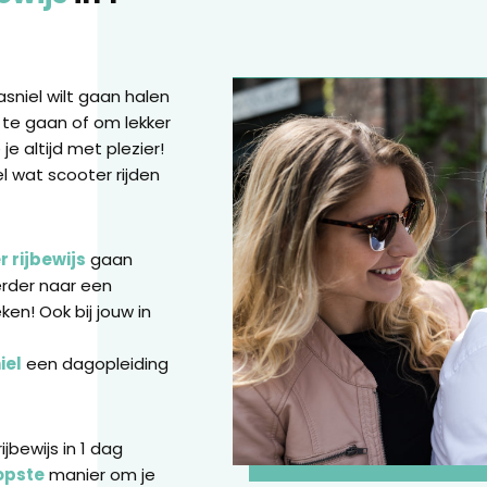
asniel wilt gaan halen
 te gaan of om lekker
je altijd met plezier!
el wat scooter rijden
 rijbewijs
gaan
erder naar een
ken! Ook bij jouw in
iel
een dagopleiding
jbewijs in 1 dag
opste
manier om je