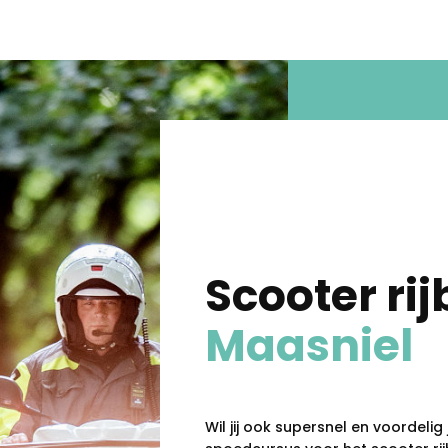
Scooter rij
Maasniel
Wil jij ook supersnel en voordelig