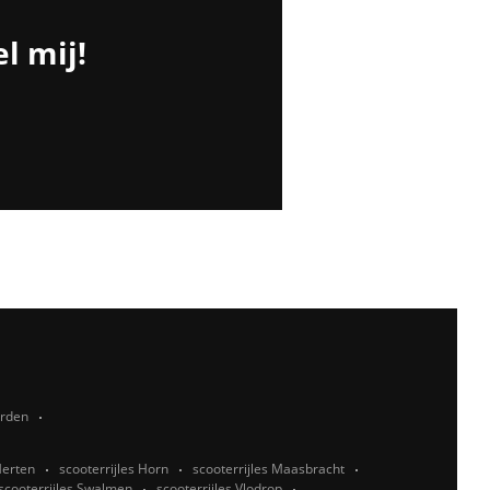
l mij!
rden
Herten
scooterrijles Horn
scooterrijles Maasbracht
scooterrijles Swalmen
scooterrijles Vlodrop