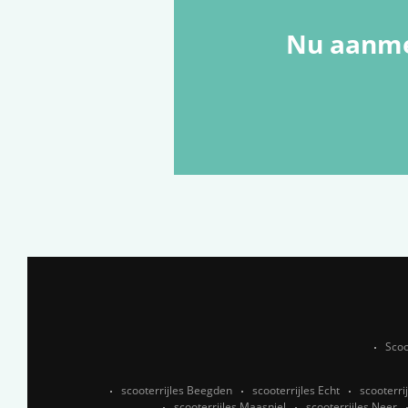
Nu aanme
Scoo
scooterrijles Beegden
scooterrijles Echt
scooterri
scooterrijles Maasniel
scooterrijles Neer