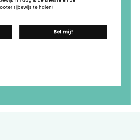
ewijs in 1 dag is de snelste én de
ter rijbewijs te halen!
Bel mij!