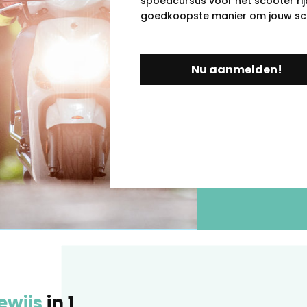
spoedcursus voor het scooter rijb
goedkoopste manier om jouw scoo
Nu aanmelden!
ewijs
in 1