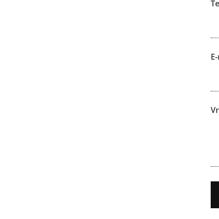
T
E-
V