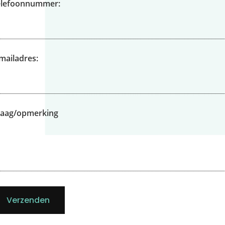
elefoonnummer:
mailadres:
raag/opmerking
Verzenden