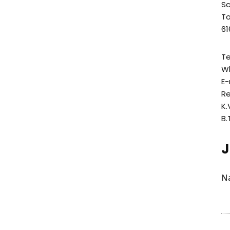
Sc
T
61
Te
W
E-
Re
K.
B.
J
N