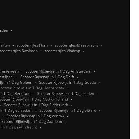
rden
Herten
scooterrijles Horn
scooterrijles Maasbracht
scooterrijles Swalmen
scooterrijles Vlodrop
 Amstelveen
Scooter Rijbewijs in 1 Dag Amsterdam
n IJssel
Scooter Rijbewijs in 1 Dag Delft
ijs in 1 Dag Geleen
Scooter Rijbewijs in 1 Dag Gouda
cooter Rijbewijs in 1 Dag Hoensbroek
 in 1 Dag Kerkrade
Scooter Rijbewijs in 1 Dag Leiden
cooter Rijbewijs in 1 Dag Noord-Holland
Scooter Rijbewijs in 1 Dag Ridderkerk
s in 1 Dag Schiedam
Scooter Rijbewijs in 1 Dag Sittard
Scooter Rijbewijs in 1 Dag Venray
Scooter Rijbewijs in 1 Dag Zaandam
s in 1 Dag Zwijndrecht