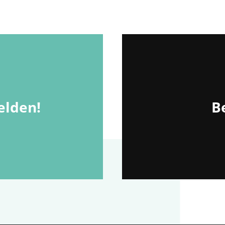
lden!
Be