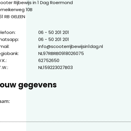
ooter Rijbewijs in 1 Dag Roermond
omeikerweg 10B
61 RB GELEEN
lefoon:
06 - 50 201 201
hatsapp:
06 - 50 201 201
mail:
info@scooterrijbewijsin1dag.nl
giobank:
NL97RBRB0918026075
V.K.:
62752650
T.W.:
NL159223027B03
ouw gegevens
aam: